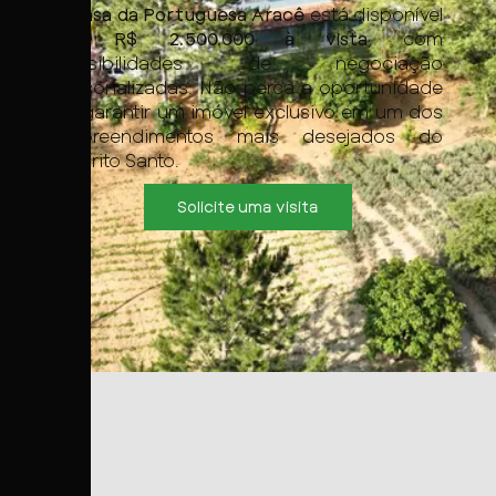
A
Casa da Portuguesa Aracê
está disponível
por
R$ 2.500.000 à vista
, com
possibilidades de negociação
personalizadas. Não perca a oportunidade
de garantir um imóvel exclusivo em um dos
empreendimentos mais desejados do
Espírito Santo.
Solicite uma visita