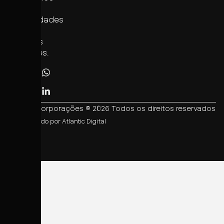
das
comunidades
onde
estamos
presentes.
EMEC Incorporações © 2026 Todos os direitos reservados
Desenvolvido por
Atlantic Digital