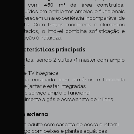
única com
450 m² de área construída
,
distribuídos em ambientes amplos e funcionais
que oferecem uma experiência incomparável de
moradia. Com traços modernos e elementos
requintados, o imóvel combina sofisticação e
integração à natureza.
Caracteristicas principais
4 quartos, sendo 2 suítes (1 master com amplo
closet)
Sala de TV integrada
Cozinha equipada com armários e bancada
Sala de jantar e estar integradas
Área de serviço ampla e funcional
Aquecimento a gás e porcelanato de 1ª linha
Parte externa
Piscina adulto com cascata de pedra e infantil
Mini lago com peixes e plantas aquáticas