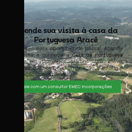
Agende sua visita à casa da
Portuguesa Aracê
Não deixe essa oportunidade passar. Agende
sua visita e conheça a
Casa da Portuguesa
Aracê
, em Domingos Martins. Um imóvel
exclusivo que combina sofisticação, conforto e
integração com a natureza.
Fale com um consultor EMEC Incorporações