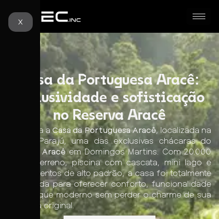
X
Casa da Portuguesa Aracê:
exclusividade e sofisticação
no Reserva Aracê
Conheça a
Casa da Portuguesa Aracê
, localizada na
Quinta Parajú, uma das exclusivas chácaras do
Reserva Aracê
em Domingos Martins. Com 20.000
m² de terreno, piscina com cascata, mini lago e
acabamentos de alto padrão, a casa foi totalmente
reformada para oferecer conforto, funcionalidade
e um toque moderno sem perder o charme de sua
fachada original.