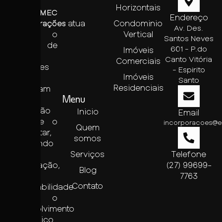
Santo,
Horizontais
a
EMEC
Endereço
Incorporações
atua
Condominio
Av. Des.
com o
Vertical
Santos Neves
objetivo de
601 - P.do
Imóveis
criar
Canto Vitória
Comerciais
ambientes
- Espirito
Imóveis
que
Santo
Residenciais
promovam
a
Menu
integração
Inicio
Email
social e o
incorporacoes@
Quem
bem-estar,
somos
valorizando
a
Serviços
Telefone
sofisticação,
(27) 99699-
Blog
a
7763
Contato
sustentabilidade
e o
desenvolvimento
econômico